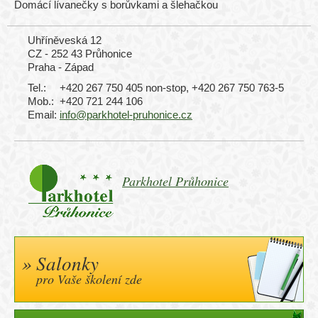
Domácí lívanečky s borůvkami a šlehačkou
Uhříněveská 12
CZ - 252 43 Průhonice
Praha - Západ
Tel.:
+420 267 750 405 non-stop, +420 267 750 763-5
Mob.:
+420 721 244 106
Email:
info@parkhotel-pruhonice.cz
Parkhotel Průhonice
Salonky
pro Vaše školení zde