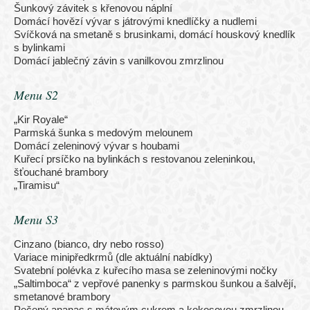
Šunkový závitek s křenovou náplní
Domácí hovězí vývar s játrovými knedlíčky a nudlemi
Svíčková na smetaně s brusinkami, domácí houskový knedlík
s bylinkami
Domácí jablečný závin s vanilkovou zmrzlinou
Menu S2
„Kir Royale“
Parmská šunka s medovým melounem
Domácí zeleninový vývar s houbami
Kuřecí prsíčko na bylinkách s restovanou zeleninkou,
šťouchané brambory
„Tiramisu“
Menu S3
Cinzano (bianco, dry nebo rosso)
Variace minipředkrmů (dle aktuální nabídky)
Svatební polévka z kuřecího masa se zeleninovými nočky
„Saltimboca“ z vepřové panenky s parmskou šunkou a šalvějí,
smetanové brambory
Pečený ananas s mátovým cukrem a kokosovou zmrzlinou