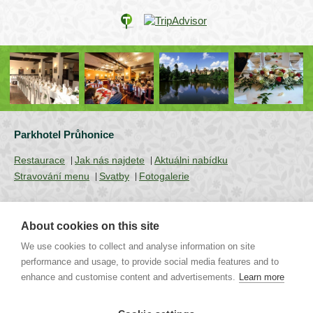
Parkhotel Průhonice
Restaurace
Jak nás najdete
Aktuálni nabídku
Stravování menu
Svatby
Fotogalerie
About cookies on this site
Uhříněveská 12 | CZ - 252 43 Průhonice | Praha - Západ
We use cookies to collect and analyse information on site
Tel.: +420 267 750 405 non-stop, +420 267 750 763-5 | Mob.:
+420 721 244 106 |
info@parkhotel-pruhonice.cz
performance and usage, to provide social media features and to
enhance and customise content and advertisements.
Learn more
restaurace Průhonice
restaurace v Průhonicích
svatba Průhonice
svatby Průhonice
svatby Praha
svatba Praha