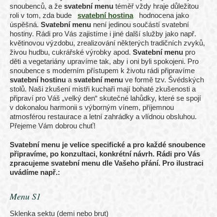
snoubenců, a že
svatební menu
téměř vždy hraje důležitou
roli v tom, zda bude
svatební hostina
hodnocena jako
úspěšná.
Svatební menu
není jedinou součástí svatební
hostiny. Rádi pro Vás zajistíme i jiné další služby jako např.
květinovou výzdobu, zrealizování některých tradičních zvyků,
živou hudbu, cukrářské výrobky apod.
Svatební menu
pro
děti a vegetariány upravíme tak, aby i oni byli spokojeni. Pro
snoubence s moderním přístupem k životu rádi připravíme
svatební hostinu
a
svatební menu
ve formě tzv. Švédských
stolů. Naši zkušení mistři kuchaři mají bohaté zkušenosti a
připraví pro Váš „velký den“ skutečné lahůdky, které se spojí
v dokonalou harmonii s výborným vínem, příjemnou
atmosférou restaurace a letní zahrádky a vlídnou obsluhou.
Přejeme Vám dobrou chuť!
Svatební menu je velice specifické a pro každé snoubence
připravíme, po konzultaci, konkrétní návrh. Rádi pro Vás
zpracujeme svatební menu dle Vašeho přání. Pro ilustraci
uvádíme např.:
Menu S1
Sklenka sektu (demi nebo brut)