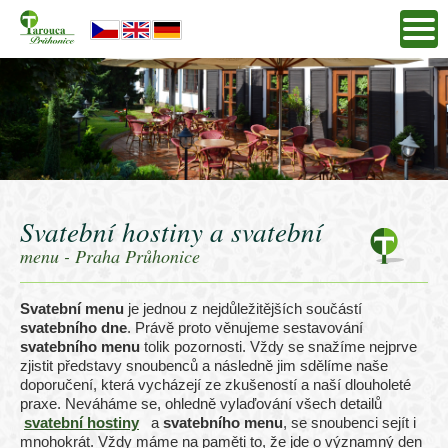
Svatební hostiny a svatební
menu - Praha Průhonice
Svatební menu
je jednou z nejdůležitějších součástí
svatebního dne
. Právě proto věnujeme sestavování
svatebního menu
tolik pozornosti. Vždy se snažíme nejprve
zjistit představy snoubenců a následně jim sdělíme naše
doporučení, která vycházejí ze zkušeností a naší dlouholeté
praxe. Neváháme se, ohledně vylaďování všech detailů
svatební hostiny
a
svatebního menu
, se snoubenci sejít i
mnohokrát. Vždy máme na paměti to, že jde o významný den