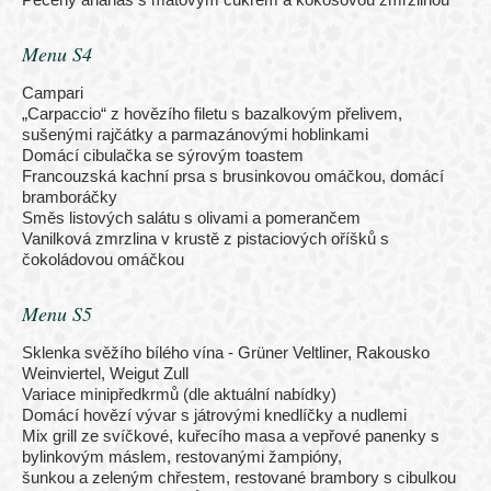
Menu S4
Campari
„Carpaccio“ z hovězího filetu s bazalkovým přelivem,
sušenými rajčátky a parmazánovými hoblinkami
Domácí cibulačka se sýrovým toastem
Francouzská kachní prsa s brusinkovou omáčkou, domácí
bramboráčky
Směs listových salátu s olivami a pomerančem
Vanilková zmrzlina v krustě z pistaciových oříšků s
čokoládovou omáčkou
Menu S5
Sklenka svěžího bílého vína - Grüner Veltliner, Rakousko
Weinviertel, Weigut Zull
Variace minipředkrmů (dle aktuální nabídky)
Domácí hovězí vývar s játrovými knedlíčky a nudlemi
Mix grill ze svíčkové, kuřecího masa a vepřové panenky s
bylinkovým máslem, restovanými žampióny,
šunkou a zeleným chřestem, restované brambory s cibulkou