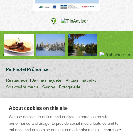
Parkhotel Průhonice
Restaurace
Jak nás najdete
Aktuálni nabídku
Stravování menu
Svatby
Fotogalerie
About cookies on this site
Uhříněveská 12 | CZ - 252 43 Průhonice | Praha - Západ
We use cookies to collect and analyse information on site
Tel.: +420 267 750 405 non-stop, +420 267 750 763-5 | Mob.:
+420 721 244 106 |
info@parkhotel-pruhonice.cz
performance and usage, to provide social media features and to
enhance and customise content and advertisements.
Learn more