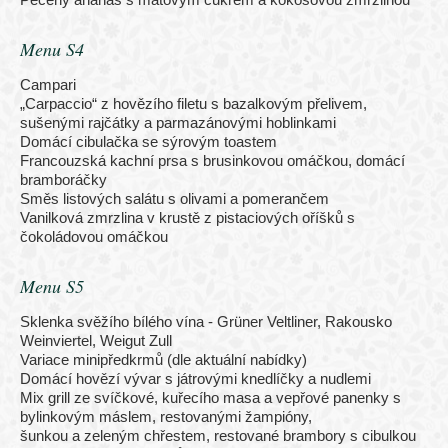
Menu S4
Campari
„Carpaccio“ z hovězího filetu s bazalkovým přelivem,
sušenými rajčátky a parmazánovými hoblinkami
Domácí cibulačka se sýrovým toastem
Francouzská kachní prsa s brusinkovou omáčkou, domácí
bramboráčky
Směs listových salátu s olivami a pomerančem
Vanilková zmrzlina v krustě z pistaciových oříšků s
čokoládovou omáčkou
Menu S5
Sklenka svěžího bílého vína - Grüner Veltliner, Rakousko
Weinviertel, Weigut Zull
Variace minipředkrmů (dle aktuální nabídky)
Domácí hovězí vývar s játrovými knedlíčky a nudlemi
Mix grill ze svíčkové, kuřecího masa a vepřové panenky s
bylinkovým máslem, restovanými žampióny,
šunkou a zeleným chřestem, restované brambory s cibulkou