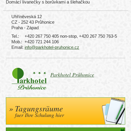
Domácí lívanečky s borůvkami a šlehačkou
Uhříněveská 12
CZ - 252 43 Průhonice
Praha - Západ
Tel.:
+420 267 750 405 non-stop, +420 267 750 763-5
Mob.:
+420 721 244 106
Email:
info@parkhotel-pruhonice.cz
Parkhotel Průhonice
Tagungsräume
fuer Ihre Schulung hier