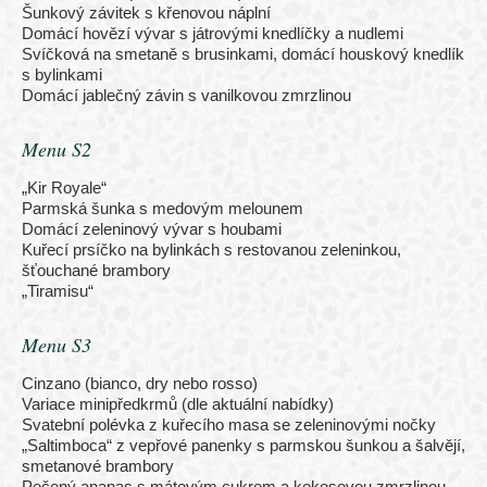
Šunkový závitek s křenovou náplní
Domácí hovězí vývar s játrovými knedlíčky a nudlemi
Svíčková na smetaně s brusinkami, domácí houskový knedlík
s bylinkami
Domácí jablečný závin s vanilkovou zmrzlinou
Menu S2
„Kir Royale“
Parmská šunka s medovým melounem
Domácí zeleninový vývar s houbami
Kuřecí prsíčko na bylinkách s restovanou zeleninkou,
šťouchané brambory
„Tiramisu“
Menu S3
Cinzano (bianco, dry nebo rosso)
Variace minipředkrmů (dle aktuální nabídky)
Svatební polévka z kuřecího masa se zeleninovými nočky
„Saltimboca“ z vepřové panenky s parmskou šunkou a šalvějí,
smetanové brambory
Pečený ananas s mátovým cukrem a kokosovou zmrzlinou