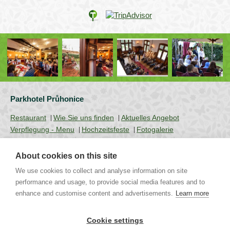
Parkhotel Průhonice
Restaurant
Wie Sie uns finden
Aktuelles Angebot
Verpflegung - Menu
Hochzeitsfeste
Fotogalerie
About cookies on this site
We use cookies to collect and analyse information on site
Uhříněveská 12 | CZ - 252 43 Průhonice | Praha - Západ
Tel.: +420 267 750 405 non-stop, +420 267 750 763-5 | Mob.:
performance and usage, to provide social media features and to
+420 721 244 106 |
info@parkhotel-pruhonice.cz
enhance and customise content and advertisements.
Learn more
Restaurant Pruhonice
Restaurant in Pruhonice
Hochzeit Pruhonice
Cookie settings
Heiraten Pruhonice
Hochzeit Prag
Heiraten Prag