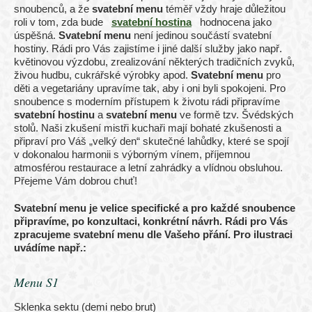
snoubenců, a že
svatební menu
téměř vždy hraje důležitou
roli v tom, zda bude
svatební hostina
hodnocena jako
úspěšná.
Svatební menu
není jedinou součástí svatební
hostiny. Rádi pro Vás zajistíme i jiné další služby jako např.
květinovou výzdobu, zrealizování některých tradičních zvyků,
živou hudbu, cukrářské výrobky apod.
Svatební menu
pro
děti a vegetariány upravíme tak, aby i oni byli spokojeni. Pro
snoubence s moderním přístupem k životu rádi připravíme
svatební hostinu
a
svatební menu
ve formě tzv. Švédských
stolů. Naši zkušení mistři kuchaři mají bohaté zkušenosti a
připraví pro Váš „velký den“ skutečné lahůdky, které se spojí
v dokonalou harmonii s výborným vínem, příjemnou
atmosférou restaurace a letní zahrádky a vlídnou obsluhou.
Přejeme Vám dobrou chuť!
Svatební menu je velice specifické a pro každé snoubence
připravíme, po konzultaci, konkrétní návrh. Rádi pro Vás
zpracujeme svatební menu dle Vašeho přání. Pro ilustraci
uvádíme např.:
Menu S1
Sklenka sektu (demi nebo brut)