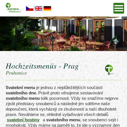
Hochzeitsmenüs - Prag
Pruhonice
Svatební menu
je jednou z nejdůležitějších součástí
svatebního dne
. Právě proto věnujeme sestavování
svatebního menu
tolik pozornosti. Vždy se snažíme nejprve
zjistit představy snoubenců a následně jim sdělíme naše
doporučení, která vycházejí ze zkušeností a naší dlouholeté
praxe. Neváháme se, ohledně vylaďování všech detailů
svatební hostiny
a
svatebního menu
, se snoubenci sejít i
mnohokrát. Vždy máme na paměti to, že jde o významný den