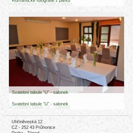
Romantické fotografie z parku
Svatební tabule "U" - salonek
Svatební tabule "U" - salonek
Uhříněveská 12
CZ - 252 43 Průhonice
Praha - Západ