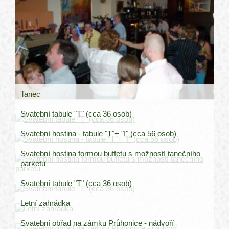
Tanec
Svatební tabule "T" (cca 36 osob)
Svatební hostina - tabule "T"+ "I" (cca 56 osob)
Svatební hostina formou buffetu s možností tanečního
parketu
Svatební tabule "T" (cca 36 osob)
Letní zahrádka
Svatební obřad na zámku Průhonice - nádvoří