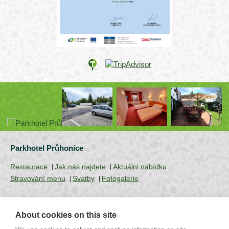
Parkhotel Průhonice
Restaurace
Jak nás najdete
Aktuálni nabídku
Stravování menu
Svatby
Fotogalerie
About cookies on this site
Uhříněveská 12 | CZ - 252 43 Průhonice | Praha - Západ