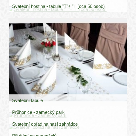
Svatební hostina - tabule "T"+ "I" (cca 56 osob)
Svatební tabule
Průhonice - zámecký park
Svatební obřad na naší zahrádce
Přivítání novomanželů