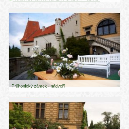
Průhonický zámek - nádvoří