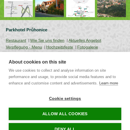
Parkhotel Průhonice
Restaurant
Wie Sie uns finden
Aktuelles Angebot
Verpflegung - Menu
Hochzeitsfeste
Fotogalerie
About cookies on this site
We use cookies to collect and analyse information on site
Uhříněveská 12 | CZ - 252 43 Průhonice | Praha - Západ
Tel.: +420 267 750 405 non-stop, +420 267 750 763-5 | Mob.:
performance and usage, to provide social media features and to
+420 721 244 106 |
info@parkhotel-pruhonice.cz
enhance and customise content and advertisements.
Learn more
Restaurant Pruhonice
Restaurant in Pruhonice
Hochzeit Pruhonice
Cookie settings
Heiraten Pruhonice
Hochzeit Prag
Heiraten Prag
Hochzeit in Pruhonice
Heiraten in Pruhonice
Hochzeit in Prag
ALLOW ALL COOKIES
Heiraten in Prag
Restaurant Cestlice
Restaurant Prag
Restaurant in Prag
Pruhonice
DENY ALL