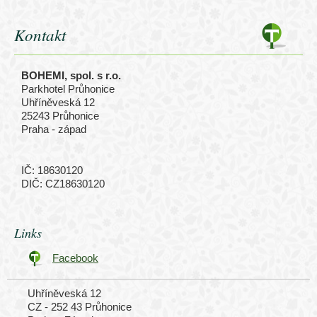
Kontakt
BOHEMI, spol. s r.o.
Parkhotel Průhonice
Uhříněveská 12
25243 Průhonice
Praha - západ
IČ: 18630120
DIČ: CZ18630120
Links
Facebook
Uhříněveská 12
CZ - 252 43 Průhonice